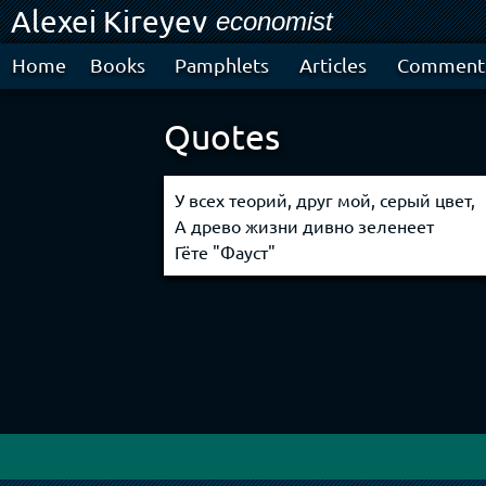
Alexei Kireyev
Ski
economist
mai
con
Home
Books
Pamphlets
Articles
Comment
Quotes
У всех теорий, друг мой, серый цвет,
А древо жизни дивно зеленеет
Гёте "Фауст"