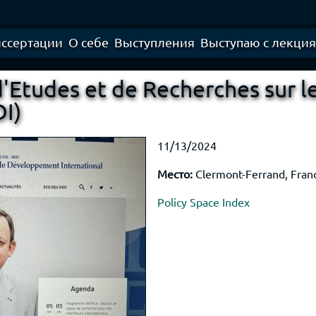
Skip to
main
content
ссертации
О себе
Выступления
Выступаю с лекци
d'Etudes et de Recherches sur
DI)
11/13/2024
Место:
Clermont-Ferrand, Fran
Policy Space Index