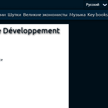
Русский
ями
Шутки
Великие экономисты
Музыка
Key books
 le Développement
ce