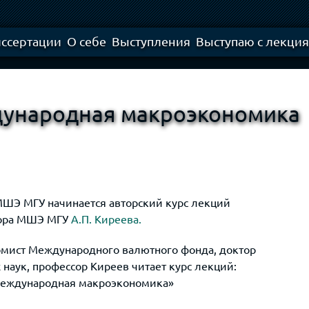
Skip to
main
content
ссертации
О себе
Выступления
Выступаю с лекци
ународная макроэкономика
МШЭ МГУ начинается авторский курс лекций
сора МШЭ МГУ
А.П. Киреева.
мист Международного валютного фонда, доктор
наук, профессор Киреев читает курс лекций:
еждународная макроэкономика»