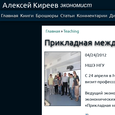
Алексей Киреев
экономист
Главная
Книги
Брошюры
Статьи
Комментарии
Ди
Главная
»
Teaching
Прикладная межд
04/24/2012
МШЭ МГУ
С 24 апреля в 
визит-профес
Ведущий эконо
экономических 
«Прикладная м